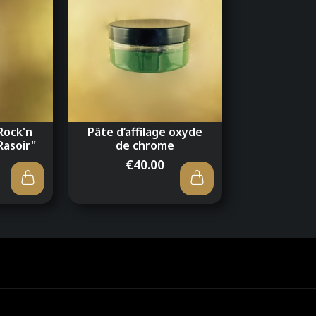
Fourni dans son étui car
garantie de fabrication.
Ses dimensions :
poids : 51 g
lame : 6/8
 Rock'n
Pâte d’affilage oxyde
Rasoir"
de chrome
L’achat d’un coupe-ch
€40.00
formation gratuite en
Photos non contractuelle