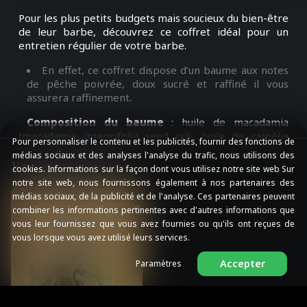
Pour les plus petits budgets mais soucieux du bien-être
de leur barbe, découvrez ce coffret idéal pour un
entretien régulier de votre barbe.
En effet, ce coffret dispose d’un baume aux notes
de pêche poivrée, doux sucré et raffiné il vous
assurera raffinement.
Composition du baume
: huile de macadamia
(macadamia integrifolia seed oil), huile de camélia
Pour personnaliser le contenu et les publicités, fournir des fonctions de
(camélia oleifera seed oil), cire d'abeille (cera alba),
médias sociaux et des analyses l'analyse du trafic, nous utilisons des
huile de jojoba (simmondsia chinensis seed oil), huile
Vous aimerez aussi
cookies. Informations sur la façon dont vous utilisez notre site web Sur
d'avocat (persea gratissima oil, beurre de cacao
notre site web, nous fournissons également à nos partenaires des
(theobroma cacao seed butter, palmitic/stearic
médias sociaux, de la publicité et de l'analyse. Ces partenaires peuvent
triglyceride, beurre de karité (butyrospermum parkii
combiner les informations pertinentes avec d'autres informations que
(shea butter), trihydroxystearin, cire de palmier
vous leur fournissez que vous avez fournies ou qu'ils ont reçues de
(copernica cerifera carnauba wax), huile de germe de
vous lorsque vous avez utilisé leurs services.
blé (triticum vulgare germ oil), vitamine E, parfum,
eugenol, d-limonene.
Accepter
Paramètres