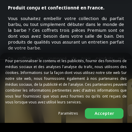
Produit conçu et confectionné en France.
Vous souhaitez embellir votre collection du parfait
barbu, ou tout simplement débuter dans le monde de
la barbe ? Ces coffrets trois pièces Premium sont ce
dont vous avez besoin dans votre salle de bain. Des
produits de qualités vous assurant un entretien parfait
de votre barbe.
Ce coffret est composé de trois produits qui
Pour personnaliser le contenu et les publicités, fournir des fonctions de
composeront votre panoplie à merveille :
médias sociaux et des analyses l'analyse du trafic, nous utilisons des
Vous aimerez aussi
cookies. Informations sur la façon dont vous utilisez notre site web Sur
Une huile aux notes de pêche poivrée, douce
notre site web, nous fournissons également à nos partenaires des
sucrée et raffinée elle vous assurera une élégance
médias sociaux, de la publicité et de l'analyse. Ces partenaires peuvent
Rupture de stock
Rupture de stock
certaine. Cette huile à barbe de fabrication française
combiner les informations pertinentes avec d'autres informations que
vous procurera un confort immédiat. Son flacon bleu
vous leur fournissez que vous avez fournies ou qu'ils ont reçues de
de 50ml sérigraphié munie d’une pipette est idéale
vous lorsque vous avez utilisé leurs services.
pour prélever quelques gouttes d‘élixir aux notes
gourmandes…
Accepter
Paramètres
Composition de l’huile à barbe
:
L’huile de noix du Queensland (macadamia intergrifolia