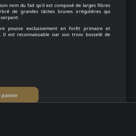
 son nom du fait qu'il est composé de larges fibres
rbré de grandes tâches brunes irrégulières qui
un serpent.
are pousse exclusivement en forêt primaire et
s. Il est reconnaissable par son tronc bosselé de
duira pour une utilisation au quotidien. Le grain est
fine et très serrée n'est guère perceptible. Cette
es plus agréable.
 shavette sont des lames du type lames Merkur et
uellement au rasoir de sûreté. Vendues par paquet
sentent en lames plates rectangulaires avec deux
 panier
havette, il vous faudra casser cette lame en deux par
 de la longueur.