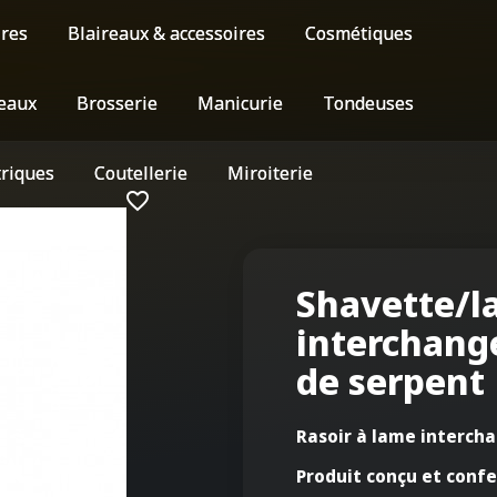
ires
Blaireaux & accessoires
Cosmétiques
eaux
Brosserie
Manicurie
Tondeuses
triques
Coutellerie
Miroiterie
favorite_border
Shavette/
interchang
de serpent
Rasoir à lame interch
Produit conçu et confe