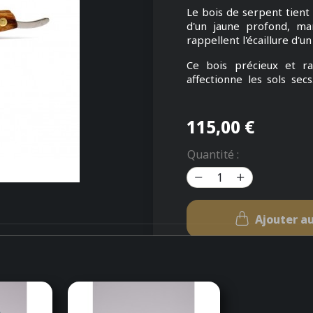
Le bois de serpent tient
d'un jaune profond, ma
rappellent l'écaillure d'
Ce bois précieux et r
affectionne les sols sec
façon caractéristique.
Très singulier, il vous sé
115,00 €
moyen et la maille très 
douceur de matière est d
Quantité :
Les lames adaptées à la
Feather réservées habit
de 10, celles-ci se pré
côtés coupants.
Ajouter au
Pour les utiliser sur la s
son milieu et dans le sens
Rupture de stock
Ses dimensions :
Poids : 38g