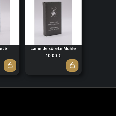
Longueur avec crochet: 
Longueur sans crochet: 1
Pensez à commandez l
Pour plus de confort, u
rasoir...
Photos non contractuelle
reté
Lame de sûreté Muhle
10,00 €