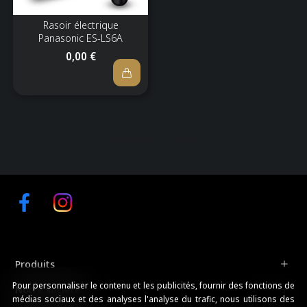
Rasoir électrique
Panasonic ES-LS6A
0,00 €
Affichage 1-17 de 17 article(s)
Facebook
Instagram
Produits
Pour personnaliser le contenu et les publicités, fournir des fonctions de
Notre société
médias sociaux et des analyses l'analyse du trafic, nous utilisons des