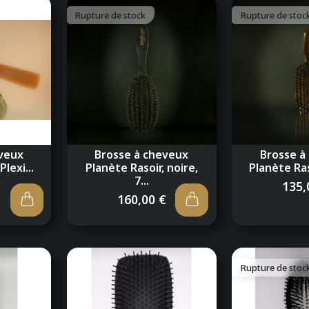
Rupture de stock
Rupture de stoc
veux
Brosse à cheveux
Brosse à
Plexi...
Planète Rasoir, noire,
Planète Raso
7...
€
135,
160,00 €
Rupture de stoc