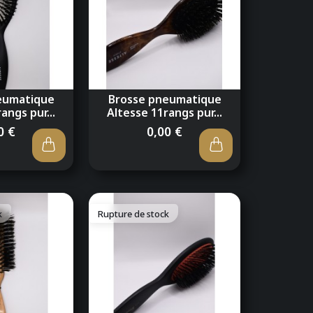
eumatique
Brosse pneumatique
angs pur...
Altesse 11rangs pur...
0 €
0,00 €
k
Rupture de stock