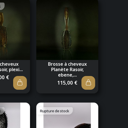
k
 cheveux
Brosse à cheveux
ir, plexi...
Planète Rasoir,
ebene,...
00 €
115,00 €
k
Rupture de stock