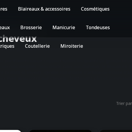
ires
Blaireaux & accessoires
Cosmétiques
eaux
Brosserie
Manicurie
Tondeuses
 cheveux
triques
Coutellerie
Miroiterie
x haut de gamme montée main
 par Planete rasoir requiert toutes les qualité de grande bross
s verrues inégalés. Très douce pour vos cheveux, la brosse en po
ant brillant et soyeux. Qu'elle soit monté machine ou monté ma
ux mais aussi votre cuir chevelu. N'attendez plus et commande
Trier par