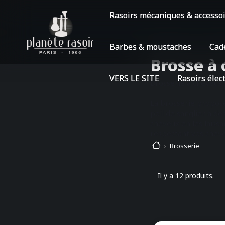
Rasoirs mécaniques & accesso
Barbes & moustaches
Cad
Brosse à
VERS LE SITE
Rasoirs élec
Brosserie à cheveu
La brosserie proposer
poil de sanglier à de
cheveux en les laiss
respectant vos cheve
Brosserie
Il y a 12 produits.