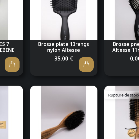
IS 7
Brosse plate 13rangs
Brosse pn
'EBENE
nylon Altesse
Altesse 11r
35,00 €
0,0
€
Rupture de stoc