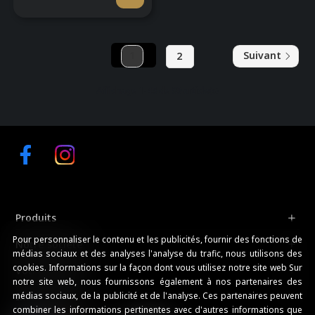
1
2
Suivant
Affichage 1-45 de 89 article(s)
Facebook
Instagram
Produits
Pour personnaliser le contenu et les publicités, fournir des fonctions de
Notre société
médias sociaux et des analyses l'analyse du trafic, nous utilisons des
cookies. Informations sur la façon dont vous utilisez notre site web Sur
Votre compte
notre site web, nous fournissons également à nos partenaires des
médias sociaux, de la publicité et de l'analyse. Ces partenaires peuvent
Informations
combiner les informations pertinentes avec d'autres informations que