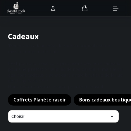
Cadeaux
Trouvez le cadeau idéal, le cadeau original est une
mission toujours délicate.
C’est pourquoi nous vous proposons des bons cadeaux
pour une prestation auprès de nos barbiers, mais aussi
des bons cadeaux d’achat dans notre boutique de la rue
ème
de Clichy Paris 9
.
Nous restons à votre écoute pour tout conseil.
Coffrets Planète rasoir
Bons cadeaux boutiqu

Choisir