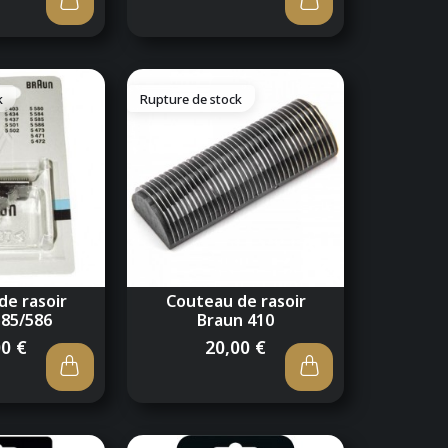
k
Rupture de stock
de rasoir
Couteau de rasoir
585/586
Braun 410
00 €
20,00 €