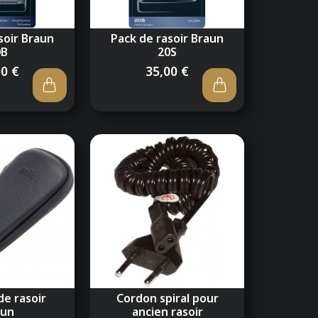
soir Braun
Pack de rasoir Braun
0B
20S
00 €
35,00 €
de rasoir
Cordon spiral pour
aun
ancien rasoir