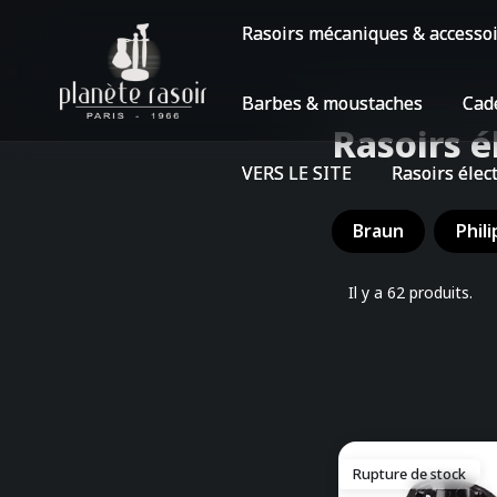
Rasoirs mécaniques & accesso
Barbes & moustaches
Cad
Rasoirs é
VERS LE SITE
Rasoirs élec
Braun
Phili
Il y a 62 produits.
Rupture de stock