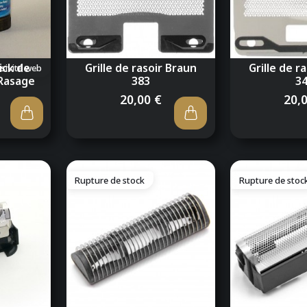
ick de
Grille de rasoir Braun
Grille de r
usivité web
Rasage
383
3
20,00 €
20,
Rupture de stock
Rupture de stoc