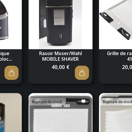
rique
Rasoir Moser/Wahl
Grille de r
loc...
MOBILE SHAVER
4
40,00 €
20,
Rupture de stock
Rupture de stoc